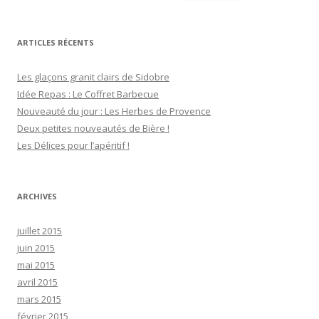
e
c
h
ARTICLES RÉCENTS
e
r
Les glaçons granit clairs de Sidobre
c
Idée Repas : Le Coffret Barbecue
h
Nouveauté du jour : Les Herbes de Provence
e
Deux petites nouveautés de Bière !
r
Les Délices pour l’apéritif !
:
ARCHIVES
juillet 2015
juin 2015
mai 2015
avril 2015
mars 2015
février 2015