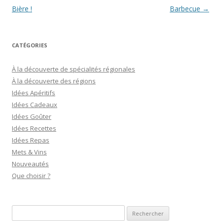
des
Bière !
Barbecue
→
articles
CATÉGORIES
À la découverte de spécialités régionales
À la découverte des régions
Idées Apéritifs
Idées Cadeaux
Idées Goûter
Idées Recettes
Idées Repas
Mets & Vins
Nouveautés
Que choisir ?
R