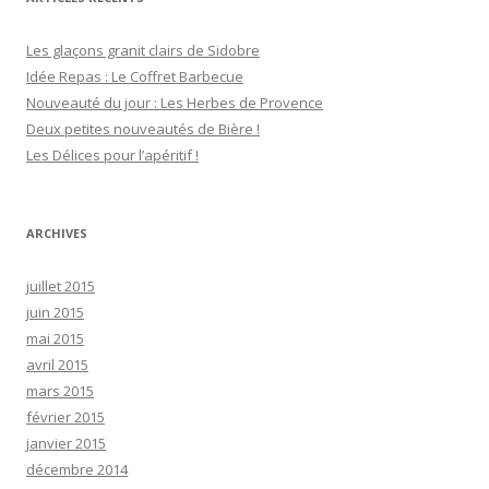
e
r
Les glaçons granit clairs de Sidobre
c
Idée Repas : Le Coffret Barbecue
h
Nouveauté du jour : Les Herbes de Provence
e
Deux petites nouveautés de Bière !
r
Les Délices pour l’apéritif !
:
ARCHIVES
juillet 2015
juin 2015
mai 2015
avril 2015
mars 2015
février 2015
janvier 2015
décembre 2014