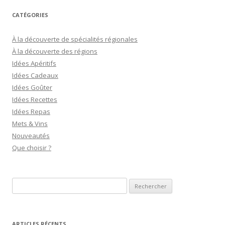
CATÉGORIES
À la découverte de spécialités régionales
À la découverte des régions
Idées Apéritifs
Idées Cadeaux
Idées Goûter
Idées Recettes
Idées Repas
Mets & Vins
Nouveautés
Que choisir ?
R
e
c
h
ARTICLES RÉCENTS