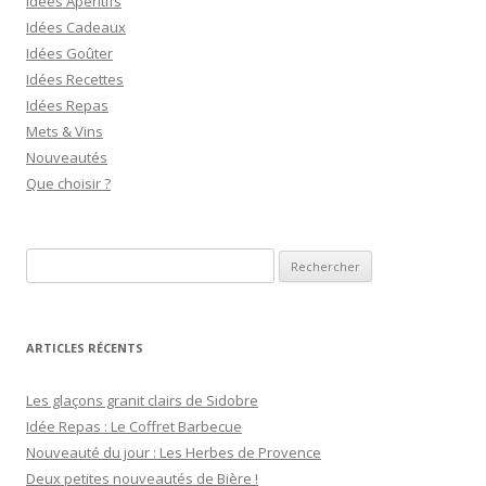
Idées Apéritifs
Idées Cadeaux
Idées Goûter
Idées Recettes
Idées Repas
Mets & Vins
Nouveautés
Que choisir ?
R
e
c
h
ARTICLES RÉCENTS
e
r
Les glaçons granit clairs de Sidobre
c
Idée Repas : Le Coffret Barbecue
h
Nouveauté du jour : Les Herbes de Provence
e
Deux petites nouveautés de Bière !