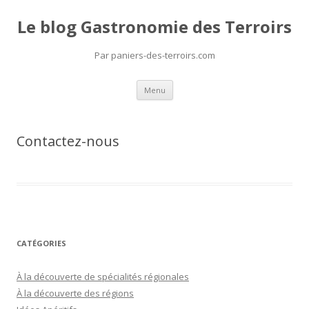
Le blog Gastronomie des Terroirs
Par paniers-des-terroirs.com
Aller
Menu
au
contenu
Contactez-nous
CATÉGORIES
À la découverte de spécialités régionales
À la découverte des régions