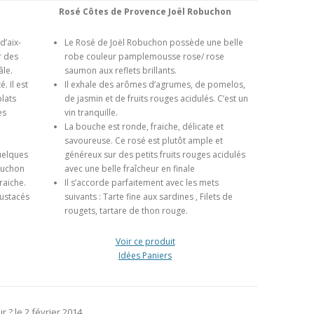
Rosé Côtes de Provence Joël Robuchon
d’aix-
Le Rosé de Joël Robuchon possède une belle
r des
robe couleur pamplemousse rose/ rose
âle.
saumon aux reflets brillants.
. Il est
Il exhale des arômes d’agrumes, de pomelos,
plats
de jasmin et de fruits rouges acidulés. C’est un
es
vin tranquille.
La bouche est ronde, fraiche, délicate et
savoureuse. Ce rosé est plutôt ample et
uelques
généreux sur des petits fruits rouges acidulés
obuchon
avec une belle fraîcheur en finale
raiche.
Il s’accorde parfaitement avec les mets
rustacés
suivants : Tarte fine aux sardines , Filets de
rougets, tartare de thon rouge.
Voir ce produit
Idées Paniers
r ?
le
2 février 2014
.