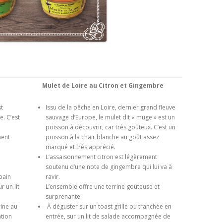
Mulet de Loire au Citron et Gingembre
st
Issu de la pêche en Loire, dernier grand fleuve
e. C’est
sauvage d’Europe, le mulet dit « muge » est un
poisson à découvrir, car très goûteux. C’est un
ment
poisson à la chair blanche au goût assez
marqué et très apprécié.
L’assaisonnement citron est légèrement
soutenu d’une note de gingembre qui lui va à
pain
ravir.
r un lit
L’ensemble offre une terrine goûteuse et
surprenante.
rine au
À déguster sur un toast grillé ou tranchée en
ation
entrée, sur un lit de salade accompagnée de