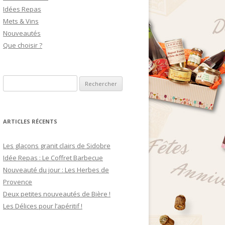
Idées Repas
Mets & Vins
Nouveautés
Que choisir ?
R
e
c
h
ARTICLES RÉCENTS
e
r
Les glaçons granit clairs de Sidobre
c
Idée Repas : Le Coffret Barbecue
h
Nouveauté du jour : Les Herbes de
e
Provence
r
Deux petites nouveautés de Bière !
Les Délices pour l’apéritif !
: