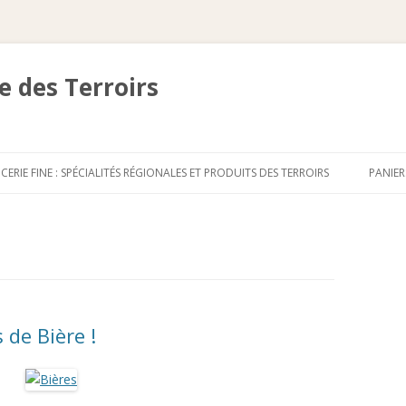
 des Terroirs
Aller
au
ICERIE FINE : SPÉCIALITÉS RÉGIONALES ET PRODUITS DES TERROIRS
PANIE
contenu
de Bière !