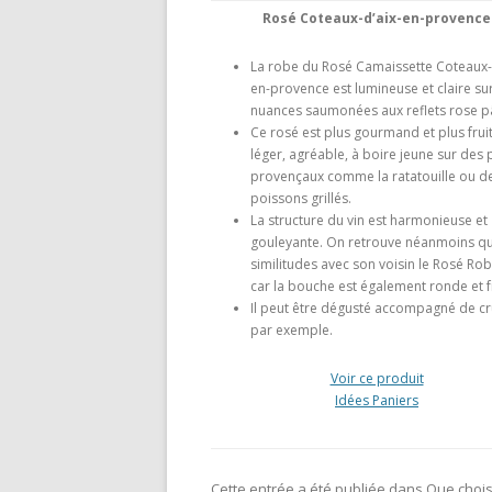
Rosé Coteaux-d’aix-en-provence
La robe du Rosé Camaissette Coteaux-
en-provence est lumineuse et claire su
nuances saumonées aux reflets rose p
Ce rosé est plus gourmand et plus fruité
léger, agréable, à boire jeune sur des 
provençaux comme la ratatouille ou d
poissons grillés.
La structure du vin est harmonieuse et
gouleyante. On retrouve néanmoins q
similitudes avec son voisin le Rosé R
car la bouche est également ronde et f
Il peut être dégusté accompagné de c
par exemple.
Voir ce produit
Idées Paniers
Cette entrée a été publiée dans
Que choisi