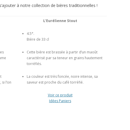
jouter à notre collection de bières traditionnelles !
L’Eurélienne Stout
4.5°.
Bière de 33 cl
ies
Cette bière est brassée à partir d’un maoût
tume
caractérisé par sa teneur en grains hautement
torréfiés.
t
La couleur est très foncée, noire intense, sa
 si l’on
saveur est proche du café torréfié.
Voir ce produit
Idées Paniers