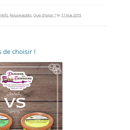
itifs
,
Nouveautés
,
Que choisir ?
le
17 mai 2015
.
 de choisir !