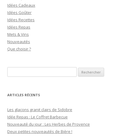
Idées Cadeaux
Idées Goûter
Idées Recettes
Idées Repas
Mets & Vins
Nouveautés
Que choisir ?
R
e
c
h
ARTICLES RÉCENTS
e
r
Les glaçons granit clairs de Sidobre
c
Idée Repas : Le Coffret Barbecue
h
Nouveauté du jour : Les Herbes de Provence
e
Deux petites nouveautés de Bière !