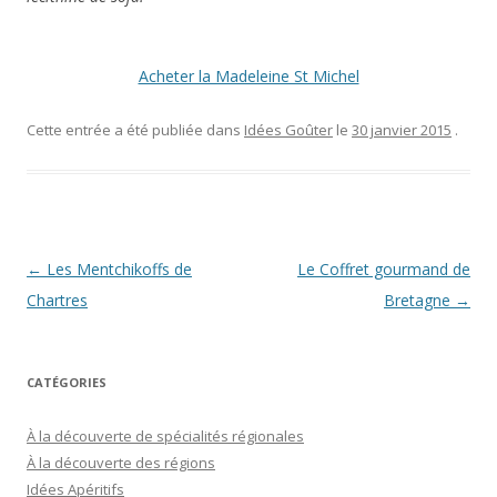
Acheter la Madeleine St Michel
Cette entrée a été publiée dans
Idées Goûter
le
30 janvier 2015
.
Navigation
←
Les Mentchikoffs de
Le Coffret gourmand de
des
Chartres
Bretagne
→
articles
CATÉGORIES
À la découverte de spécialités régionales
À la découverte des régions
Idées Apéritifs